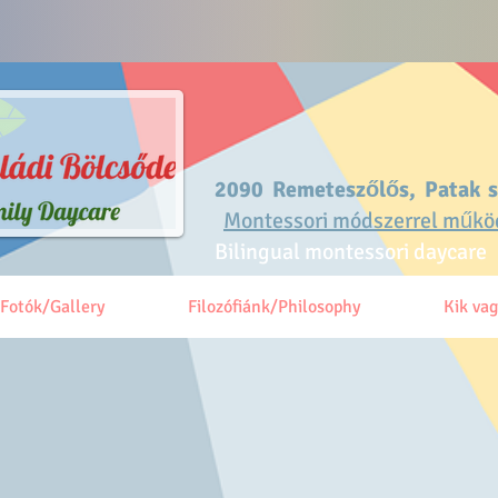
2090 Remeteszőlős, Patak 
Montessori módszerrel műkö
Bilingual montessori daycare
Fotók/Gallery
Filozófiánk/Philosophy
Kik va