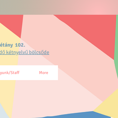
sétány 102.
dő kétnyelvű bölcsőde
gyunk/Staff
More