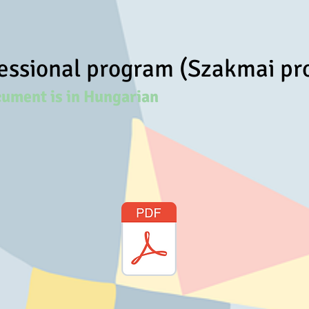
fessional program (Szakmai p
cument is in Hungarian