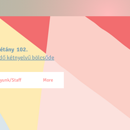
sétány 102.
dő kétnyelvű bölcsőde
gyunk/Staff
More