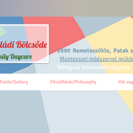
2090 Remeteszőlős, Patak 
Montessori módszerrel műkö
Bilingual montessori daycare
Fotók/Gallery
Filozófiánk/Philosophy
Kik va